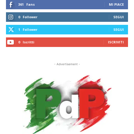
361
Fans
MI PIACE
0
Follower
SEGUI
1
Follower
SEGUI
0
Iscritti
ISCRIVITI
- Advertisement -