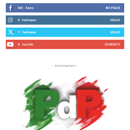
361
Fans
MI PIACE
0
Follower
SEGUI
1
Follower
SEGUI
0
Iscritti
ISCRIVITI
- Advertisement -