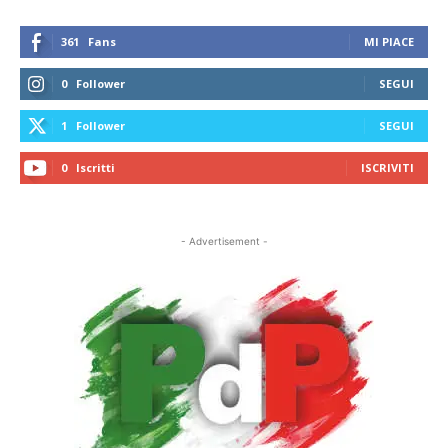
361
Fans
MI PIACE
0
Follower
SEGUI
1
Follower
SEGUI
0
Iscritti
ISCRIVITI
- Advertisement -