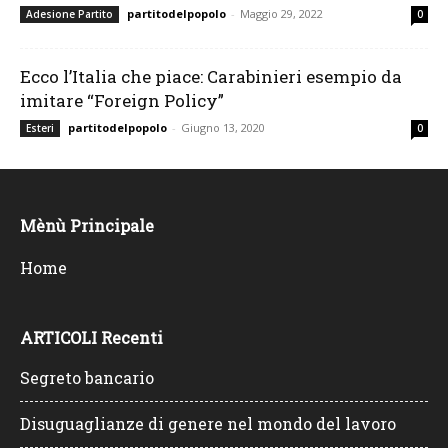
partitodelpopolo
-
Maggio 29, 2022
Adesione Partito
0
Ecco l’Italia che piace: Carabinieri esempio da
imitare “Foreign Policy”
partitodelpopolo
-
Giugno 13, 2020
Esteri
0
Mènù Principale
Home
ARTICOLI Recenti
Segreto bancario
Disuguaglianze di genere nel mondo del lavoro